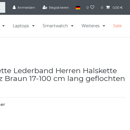
Anmelden
Registrieren
0
0
0,00 €
s
Laptops
Smartwatch
Weiteres
Sale
tte Lederband Herren Halskette
 Braun 17-100 cm lang geflochten
er