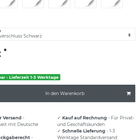
T
*
€
bar · Lieferzeit 1-3 Werktage
In den Warenkorb
r Versand
-
✓
Kauf auf Rechnung
- Für Privat-
eit mit Deutsche
und Geschäftskunden
✓
Schnelle Lieferung
- 1-3
ückgaberecht
-
Werktage Standardversand