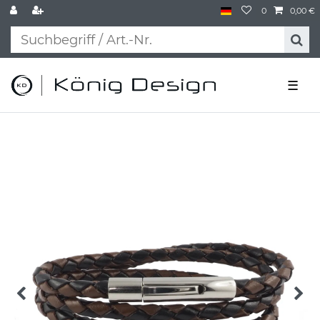
0
0,00 €
☰