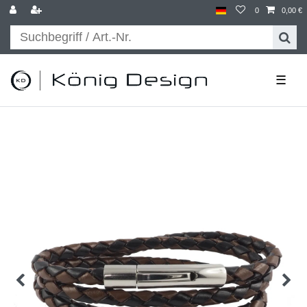
0
0,00 €
☰