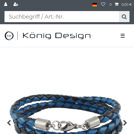
0
0,00 €
☰