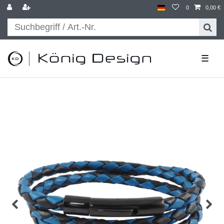
0
0,00 €
☰