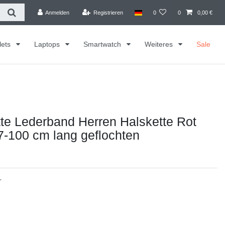
Anmelden
Registrieren
0
0
0,00 €
lets
Laptops
Smartwatch
Weiteres
Sale
te Lederband Herren Halskette Rot
-100 cm lang geflochten
r