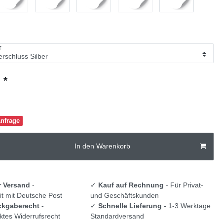
T
*
€
Anfrage
In den Warenkorb
r Versand
-
✓
Kauf auf Rechnung
- Für Privat-
t mit Deutsche Post
und Geschäftskunden
ckgaberecht
-
✓
Schnelle Lieferung
- 1-3 Werktage
tes Widerrufsrecht
Standardversand