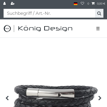
0
0,00 €
☰