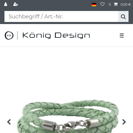
0
0,00 €
☰