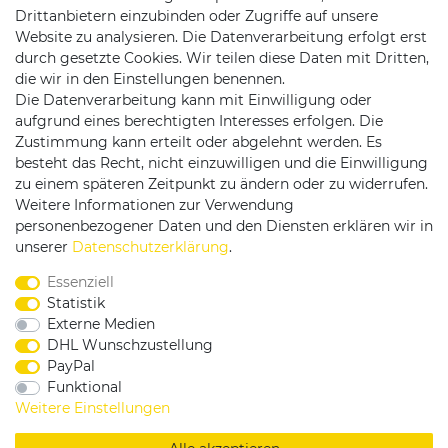
Drittanbietern einzubinden oder Zugriffe auf unsere
Website zu analysieren. Die Datenverarbeitung erfolgt erst
durch gesetzte Cookies. Wir teilen diese Daten mit Dritten,
die wir in den Einstellungen benennen.
Die Datenverarbeitung kann mit Einwilligung oder
Versandpartner
aufgrund eines berechtigten Interesses erfolgen. Die
Zustimmung kann erteilt oder abgelehnt werden. Es
besteht das Recht, nicht einzuwilligen und die Einwilligung
zu einem späteren Zeitpunkt zu ändern oder zu widerrufen.
Weitere Informationen zur Verwendung
personenbezogener Daten und den Diensten erklären wir in
Service & Kontakt
unserer
Daten­schutz­erklärung
.
Essenziell
Rufen Sie uns an unter:
Statistik
0375 - 21459172
Externe Medien
DHL Wunschzustellung
PayPal
Funktional
|
|
|
Widerrufsrecht
Datenschutzerklärung
AGB
Weitere Einstellungen
Impressum