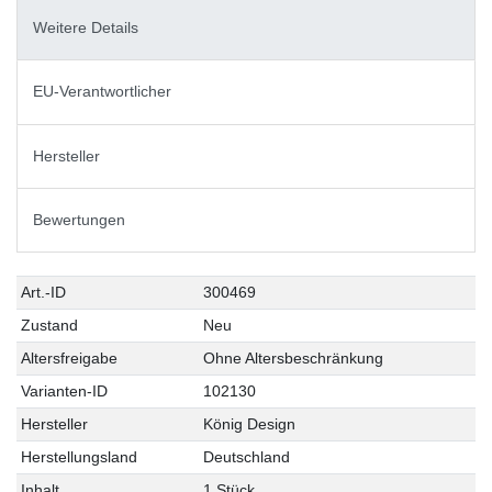
Weitere Details
EU-Verantwortlicher
Hersteller
Bewertungen
Technisches
Wert
Art.-ID
300469
Merkmal
Zustand
Neu
Altersfreigabe
Ohne Altersbeschränkung
Varianten-ID
102130
Hersteller
König Design
Herstellungsland
Deutschland
Inhalt
1 Stück