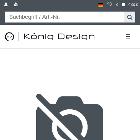
0
0,00 €
☰