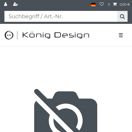
0
0,00 €
☰