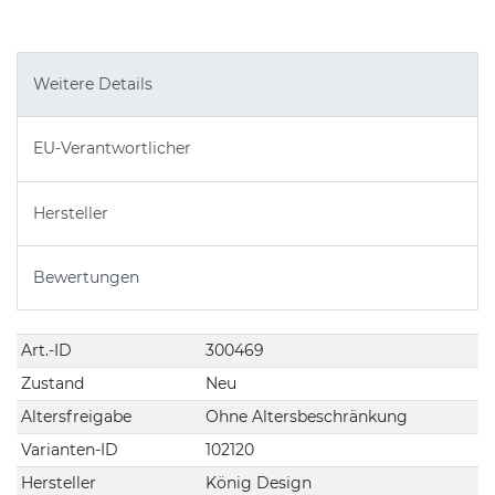
Weitere Details
EU-Verantwortlicher
Hersteller
Bewertungen
Technisches
Wert
Art.-ID
300469
Merkmal
Zustand
Neu
Altersfreigabe
Ohne Altersbeschränkung
Varianten-ID
102120
Hersteller
König Design