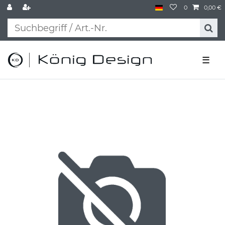
0
0,00 €
☰