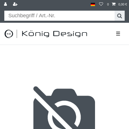
0
0,00 €
☰