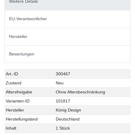
Weitere Details
EU-Verantwortlicher
Hersteller
Bewertungen
Technisches
Wert
Art.-ID
300467
Merkmal
Zustand
Neu
Altersfreigabe
Ohne Altersbeschränkung
Varianten-ID
101817
Hersteller
König Design
Herstellungsland
Deutschland
Inhalt
1 Stück