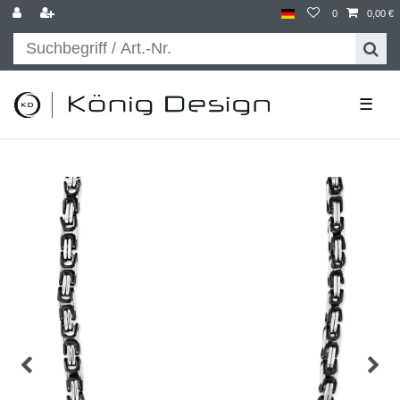
0
0,00 €
☰