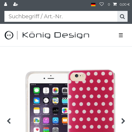
0
0,00 €
☰