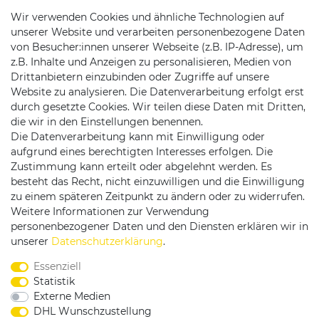
Wir verwenden Cookies und ähnliche Technologien auf
unserer Website und verarbeiten personenbezogene Daten
von Besucher:innen unserer Webseite (z.B. IP-Adresse), um
z.B. Inhalte und Anzeigen zu personalisieren, Medien von
Drittanbietern einzubinden oder Zugriffe auf unsere
Website zu analysieren. Die Datenverarbeitung erfolgt erst
durch gesetzte Cookies. Wir teilen diese Daten mit Dritten,
die wir in den Einstellungen benennen.
Die Datenverarbeitung kann mit Einwilligung oder
Versandpartner
aufgrund eines berechtigten Interesses erfolgen. Die
Zustimmung kann erteilt oder abgelehnt werden. Es
besteht das Recht, nicht einzuwilligen und die Einwilligung
zu einem späteren Zeitpunkt zu ändern oder zu widerrufen.
Weitere Informationen zur Verwendung
personenbezogener Daten und den Diensten erklären wir in
Service & Kontakt
unserer
Daten­schutz­erklärung
.
Essenziell
Rufen Sie uns an unter:
Statistik
0375 - 21459172
Externe Medien
DHL Wunschzustellung